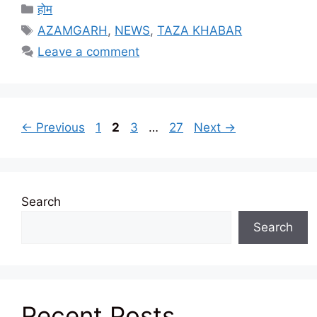
Categories
होम
Tags
AZAMGARH
,
NEWS
,
TAZA KHABAR
Leave a comment
Page
Page
Page
Page
←
Previous
1
2
3
…
27
Next
→
Search
Search
Recent Posts