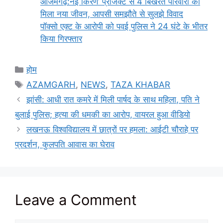
आजमगढ़:नई किरण’ प्रोजेक्ट से 4 बिखरते परिवारों को
मिला नया जीवन, आपसी समझौते से सुलझे विवाद
पॉक्सो एक्ट के आरोपी को पवई पुलिस ने 24 घंटे के भीतर
किया गिरफ्तार
Categories
होम
Tags
AZAMGARH
,
NEWS
,
TAZA KHABAR
झांसी: आधी रात कमरे में मिली पार्षद के साथ महिला, पति ने
बुलाई पुलिस; हत्या की धमकी का आरोप, वायरल हुआ वीडियो
लखनऊ विश्वविद्यालय में छात्रों पर हमला: आईटी चौराहे पर
प्रदर्शन, कुलपति आवास का घेराव
Leave a Comment