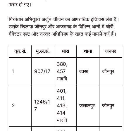
फरार हो गए।
गिरफ्तार अभियुक्त अर्जुन चौहान का आपराधिक इतिहास लंबा है।
उसके खिलाफ जौनपुर और आजमगढ़ के विभिन्न थानों में चोरी,
गैंगेस्टर एक्ट और शस्त्र अधिनियम के तहत कई मामले दर्ज हैं।
क्र.सं.
मु.अ.सं.
धारा
थाना
जनपद
380,
1
907/17
457
बक्सा
जौनपुर
भादवि
401,
411,
1246/1
2
413,
जलालपुर
जौनपुर
7
414
भादवि