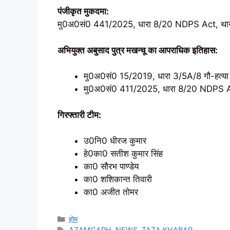
पंजीकृत मुकदमा:
मु0अ0सं0 441/2025, धारा 8/20 NDPS Act, था
अभियुक्त अबुसाद पुत्र मखन्चू का आपराधिक इतिहास:
मु0अ0सं0 15/2019, धारा 3/5A/8 गौ-हत्या
मु0अ0सं0 411/2025, धारा 8/20 NDPS A
गिरफ्तारी टीम:
उ0नि0 धीरज कुमार
हे0का0 सतीश कुमार सिंह
का0 सौरभ पाण्डेय
का0 शशिकान्त तिवारी
का0 अजीत तोमर
Categories
होम
Tags
AZAMGARH
,
NEWS
,
TAZA KHABAR