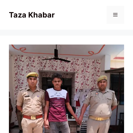
Skip
to
Taza Khabar
content
Menu