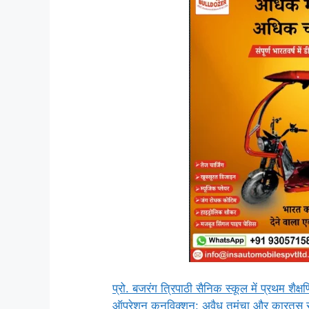
प्रो. बजरंग त्रिपाठी सैनिक स्कूल में प्रथम शै
ऑपरेशन कनविक्शन: अवैध तमंचा और कारतूस रखन