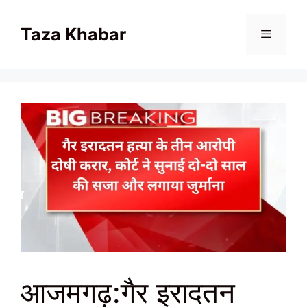
Skip
to
Taza Khabar
content
Menu
आजमगढ़:गैर इरादतन