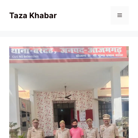
Skip
to
Taza Khabar
content
Menu