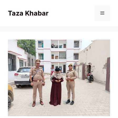
Skip
to
Taza Khabar
content
Menu