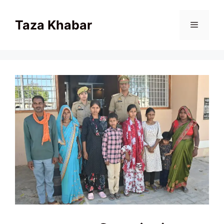
Skip
to
Taza Khabar
content
Menu