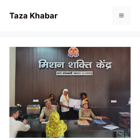
Skip
to
Taza Khabar
content
Menu